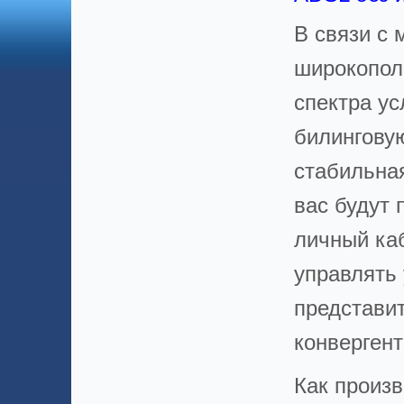
В связи с
широкопол
спектра у
билинговую
стабильная
вас будут 
личный ка
управлять
представи
конвергент
Как произ