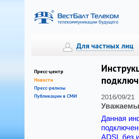
Для частных лиц
Телефония
Телефония
Интернет
Интернет
Цифровое ТВ «
Инструкц
Пресс-центр
подключ
Новости
Пресс-релизы
Публикации в СМИ
2016/09/21
Уважаемы
Данная ин
подключен
ADSL без 