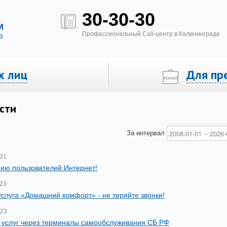
30-30-30
Профессиональный Call-центр в Калининграде
х лиц
Для пр
вое ТВ «Билайн»
Тех. возможность для подключения
сти
За интервал
-31
ию пользователей Интернет!
-23
услуга «Домашний комфорт» - не теряйте звонки!
-23
 услуг через терминалы самообслуживания СБ РФ