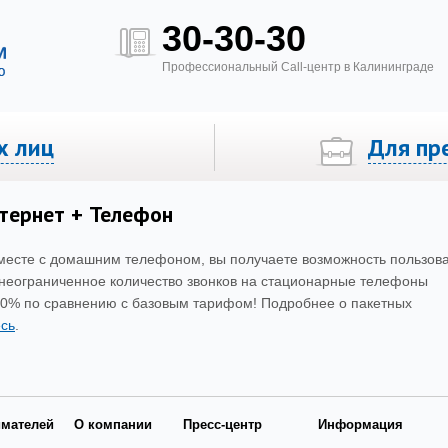
30-30-30
Профессиональный Call-центр в Калининграде
х лиц
Для пр
вое ТВ «Билайн»
Тех. возможность для подключения
тернет + Телефон
вместе с домашним телефоном, вы получаете возможность пользов
неограниченное количество звонков на стационарные телефоны
о 40% по сравнению с базовым тарифом! Подробнее о пакетных
есь
.
имателей
О компании
Пресс-центр
Информация