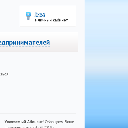
Вход
в личный кабинет
едпринимателей
Заявка на подключение
аться
Уважаемый Абонент!
Обращаем Ваше
внимание, что с 01.06.2016 г.