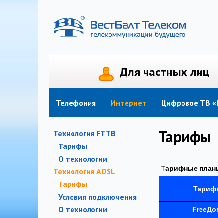
Для частных лиц
Телефония
Интернет
Телефония
Интернет
Цифровое ТВ «
Тарифы
Технология FTTB
Тарифы
О технологии
Тарифные планы
Технология ADSL
Тарифы
Тариф
Условия подключения
О технологии
FreeДо