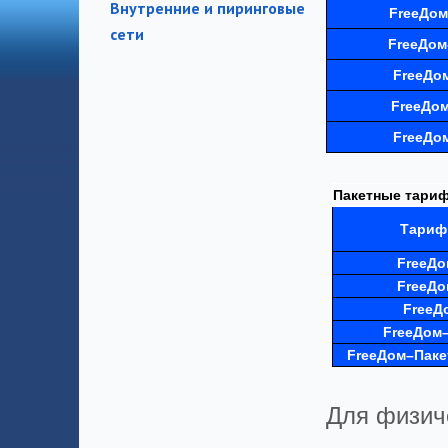
Внутренние и пиринговые
FreeДо
сети
FreeДом
FreeДо
FreeДо
FreeДо
Пакетные тариф
Тариф
Free
До
Free
До
Free
Д
Free
Дом–
Free
Дом–Паке
Для физич